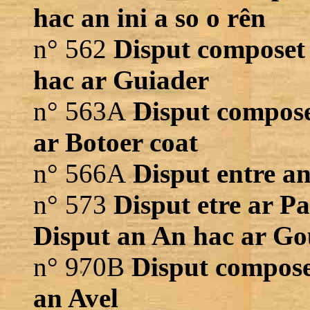
hac an ini a so o rên
n° 562
Disput composet 
hac ar Guiader
n° 563A
Disput composet
ar Botoer coat
n° 566A
Disput entre a
n° 573
Disput etre ar Pa
Disput an An hac ar G
n° 970B
Disput composet
an Avel