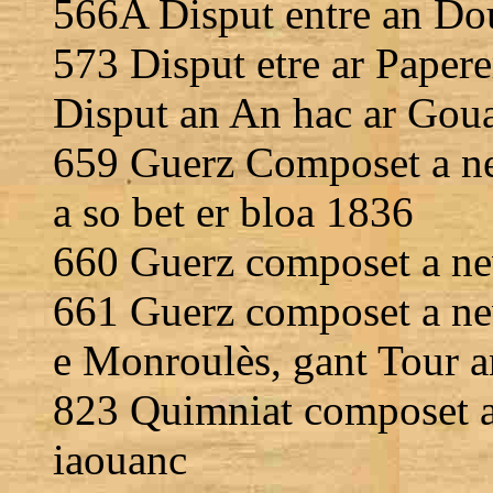
566A Disput entre an Do
573 Disput etre ar Papere
Disput an An hac ar Gou
659 Guerz Composet a ne
a so bet er bloa 1836
660 Guerz composet a nev
661 Guerz composet a nev
e Monroulès, gant Tour an
823 Quimniat composet a
iaouanc