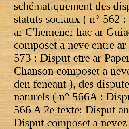
schématiquement des disp
statuts sociaux ( n° 562 
ar C'hemener hac ar Guia
composet a neve entre ar 
573 : Disput etre ar Paper
Chanson composet a neve 
den feneant ), des disput
naturels ( n° 566A : Disp
566 A 2e texte: Disput a
Disput composet a nevez 