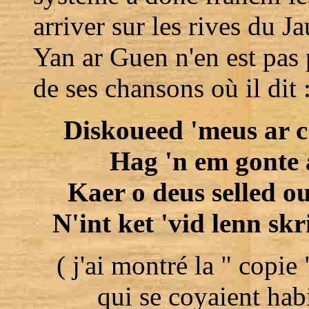
arriver sur les rives du J
Yan ar Guen n'en est pas p
de ses chansons où il dit 
Diskoueed 'meus ar c
Hag 'n em gonte a
Kaer o deus selled ou
N'int ket 'vid lenn sk
( j'ai montré la " copi
qui se coyaient habi